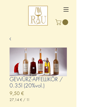
GEWÜRZ-APFELLIKÖR /
0.35l (20%vol.)
Preis
9,50 €
27,14 €
/
1l
27,14 €