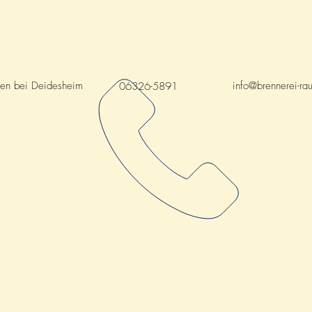
hen bei Deidesheim
info@brennerei-ra
06326-5891