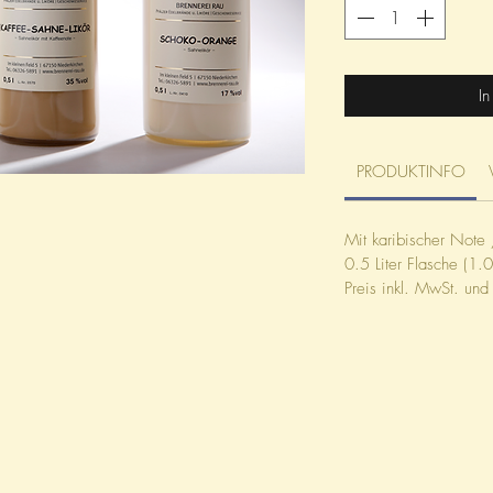
Liter
I
PRODUKTINFO
Mit karibischer Note
0.5 Liter Flasche (1.0
Preis inkl. MwSt. und