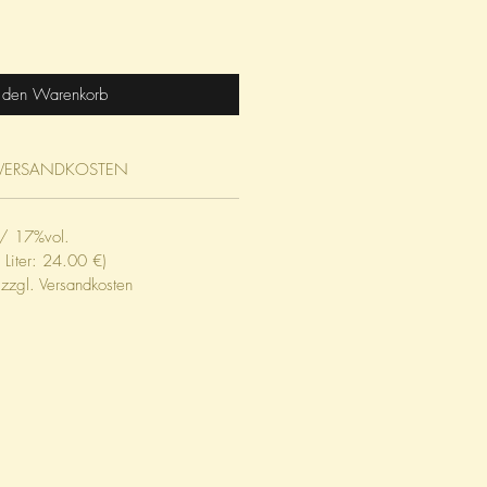
n den Warenkorb
VERSANDKOSTEN
 / 17%vol.
 Liter: 24.00 €)
 zzgl. Versandkosten