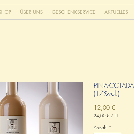
SHOP
ÜBER UNS
GESCHENKSERVICE
AKTUELLES
PINA-COLADA
(17%vol.)
Preis
12,00 €
24,00 €
/
1l
24,00 €
pro
Anzahl
*
1