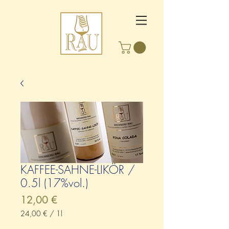
KAFFEE-SAHNE-LIKÖR /
0.5l (17%vol.)
Preis
12,00 €
24,00 €
/
1l
24,00 €