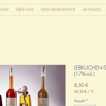
SHOP
ÜBER UNS
GESCHENKSERVICE
AKTUELLES
LEBKUCHEN-S
(17%vol.)
Preis
8,50 €
42,50 €
/
1l
42,50 €
pro
Anzahl
*
1