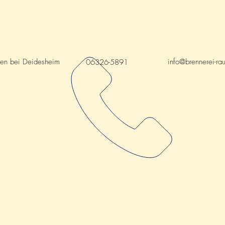
hen bei Deidesheim
info@brennerei-ra
06326-5891