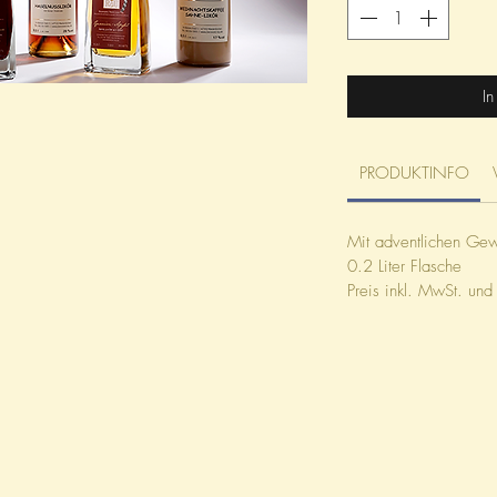
Liter
I
PRODUKTINFO
Mit adventlichen Ge
0.2 Liter Flasche
Preis inkl. MwSt. und