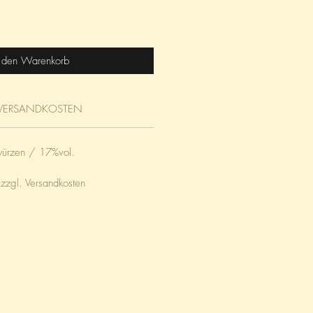
n den Warenkorb
VERSANDKOSTEN
würzen / 17%vol.
 zzgl. Versandkosten